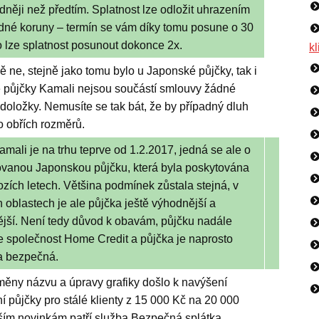
dněji než předtím. Splatnost lze odložit uhrazením
dné koruny – termín se vám díky tomu posune o 30
o lze splatnost posunout dokonce 2x.
kl
ne, stejně jako tomu bylo u Japonské půjčky, tak i
ě půjčky Kamali nejsou součástí smlouvy žádné
doložky. Nemusíte se tak bát, že by případný dluh
o obřích rozměrů.
mali je na trhu teprve od 1.2.2017, jedná se ale o
vanou Japonskou půjčku, která byla poskytována
zích letech. Většina podmínek zůstala stejná, v
 oblastech je ale půjčka ještě výhodnější a
jší. Není tedy důvod k obavám, půjčku nadále
e společnost Home Credit a půjčka je naprosto
 a bezpečná.
ěny názvu a úpravy grafiky došlo k navýšení
 půjčky pro stálé klienty z 15 000 Kč na 20 000
lším novinkám patří služba Bezpečná splátka,