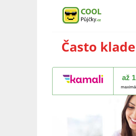
Často klade
až 
maximál