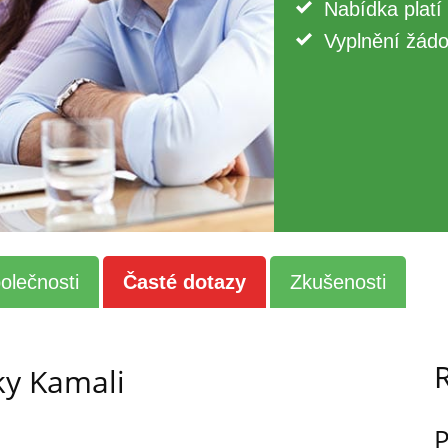
Nabídka platí
Vyplnění žádo
olečnosti
Časté dotazy
Zkušenosti
ky Kamali
P