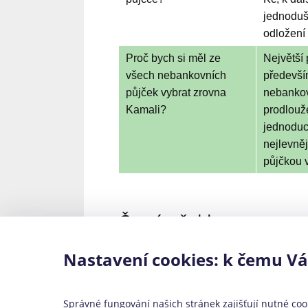
jednoduš
odložení 
Proč bych si měl ze
Největší 
všech nebankovních
především
půjček vybrat zrovna
nebankov
Kamali?
prodlouž
jednoduc
nejlevněj
půjčkou 
Časté překlepy
Nastavení cookies: k čemu V
kamaly, kemali
Správné fungování našich stránek zajišťují nutné cook