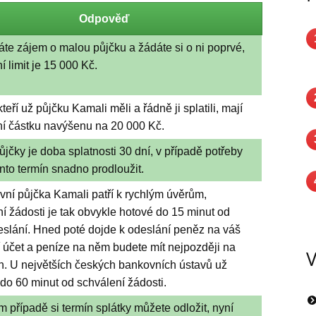
Odpověď
te zájem o malou půjčku a žádáte si o ni poprvé,
 limit je 15 000 Kč.
kteří už půjčku Kamali měli a řádně ji splatili, mají
í částku navýšenu na 20 000 Kč.
jčky je doba splatnosti 30 dní, v případě potřeby
ento termín snadno prodloužit.
ní půjčka Kamali patří k rychlým úvěrům,
í žádosti je tak obvykle hotové do 15 minut od
deslání. Hned poté dojde k odeslání peněz na váš
 účet a peníze na něm budete mít nejpozději na
V
n. U největších českých bankovních ústavů už
do 60 minut od schválení žádosti.
 případě si termín splátky můžete odložit, nyní