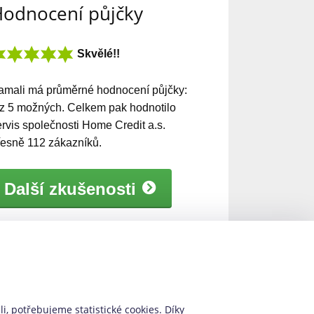
odnocení půjčky
Skvělé!!
amali
má
průměrné hodnocení půjčky:
z
5
možných. Celkem pak hodnotilo
ervis společnosti Home Credit a.s.
řesně
112
zákazníků.
Další zkušenosti
mali se často plete s
kamaly, kemali
dresa
i, potřebujeme statistické cookies. Díky
ome Credit, a.s., Nové sady 996/25,