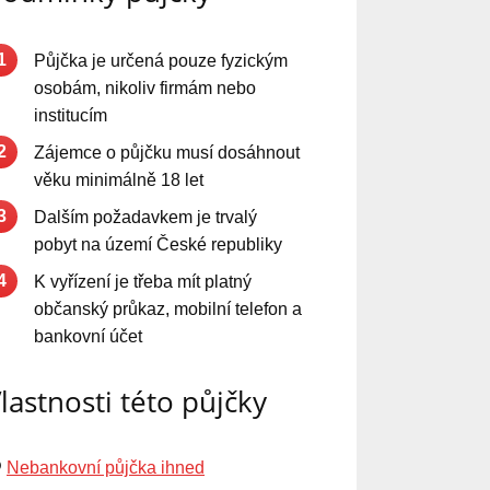
1
Půjčka je určená pouze fyzickým
osobám, nikoliv firmám nebo
institucím
2
Zájemce o půjčku musí dosáhnout
věku minimálně 18 let
3
Dalším požadavkem je trvalý
pobyt na území České republiky
4
K vyřízení je třeba mít platný
občanský průkaz, mobilní telefon a
bankovní účet
lastnosti této půjčky
Nebankovní půjčka ihned