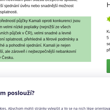
H
ší sjednání úvěru nebo snadnější možnost
splatnosti.
předností půjčky Kamali oproti konkurenci jsou
 velmi nízké poplatky (nejnižší ze všech
K
ních půjček v ČR), velmi snadné a levné
5
ení splatnosti, přehledné a férové podmínky a
s
hé a pohodlné sjednání. Kamali je nejen
p
ší, ale zároveň i nejbezpečnější nebankovní
v Česku.
Ka
ám poslouží?
A
ies. Abychom mohli stránky vylepšit a Vy se na nich lépe orientoval
H