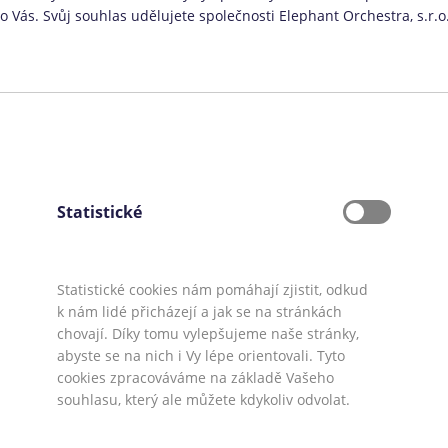
Půjčka není určena:
Vás. Svůj souhlas udělujete společnosti Elephant Orchestra, s.r.o
6
Po
oleté
Zájemcům o úvěr, kteří ještě nemají 18 let
Firmám nebo institucím (půjčka je pouze
ku s
pro fyzické osoby)
Lidem, kteří nemají trvalý pobyt v ČR
emohou
Statistické
at a
Statistické cookies nám pomáhají zjistit, odkud
k nám lidé přicházejí a jak se na stránkách
chovají. Díky tomu vylepšujeme naše stránky,
abyste se na nich i Vy lépe orientovali. Tyto
amali
Mediálním partneři:
Půjčko.cz
,
CoolPôžič
cookies zpracováváme na základě Vašeho
o rok 2026
Máte dotaz či připomínku? Napište nám
souhlasu, který ale můžete kdykoliv odvolat.
 s.r.o.
Ve spolupráci s
Úspory.cz
|
Povinně zveřejňované informace
|
Informa