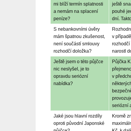
mi blíží termín splatnosti
ještě sna
a nemám na splacení
pouhé je
peníze?
dní. Takt
S nebankovními úvěry
Rozhodně 
mám špatnou zkušenost,
v případ
není součástí smlouvy
rozhodčí 
rozhodčí doložka?
narostl d
Ještě jsem o této půjčce
Půjčka Ka
nic neslyšel, je to
přejmeno
opravdu seriózní
v předcho
nabídka?
některých
bezpečně
provozuj
seriózní
Jaké jsou hlavní rozdíly
Kromě zm
oproti původní Japonské
maximální
půjčce?
Kč, k da