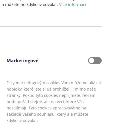
. a můžete ho kdykoliv odvolat.
Více informací
02 00 Brno-střed
slední aktualizace obsahu: 28. 5. 2026
Marketingové
Díky marketingovým cookies Vám můžeme ukázat
nabídky, které jste si už prohlíželi, i mimo naše
stránky. Pokud tyto cookies nepřijmete, reklam
bude pořád stejně, ale na věci, které Vás
ky.sk
,
CoolFinance.pl
,
PrestamosFrescos.es
nezajímají. Tyto cookies zpracováváme na
info@coolpujcky.cz
základě Vašeho souhlasu, který ale můžete
kdykoliv odvolat.
ce o řazení produktových nabídek
.