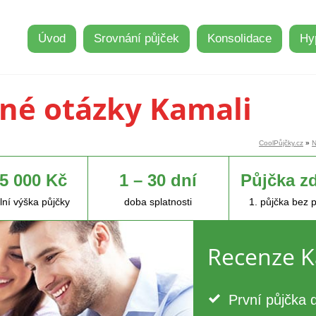
Úvod
Srovnání půjček
Konsolidace
Hy
né otázky Kamali
CoolPůjčky.cz
»
N
15 000 Kč
1 – 30 dní
Půjčka z
ní výška půjčky
doba splatnosti
1. půjčka bez 
Recenze K
První půjčka