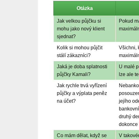
Otázka
Jak velkou půjčku si
Pokud má
mohu jako nový klient
maximální
sjednat?
Kolik si mohou půjčit
Všichni, 
stálí zákazníci?
maximáln
Jaká je doba splatnosti
U malé pů
půjčky Kamali?
lze ale t
Jak rychle trvá vyřízení
Nebankov
půjčky a výplata peněz
posouzen
na účet?
jejího o
bankovní
druhý de
dokonce 
Co mám dělat, když se
V takovém