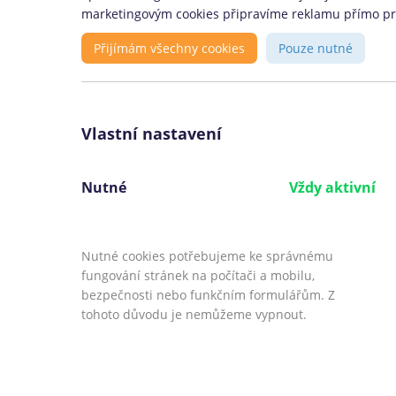
Půjčka je určena:
marketingovým cookies připravíme reklamu přímo pro 
Přijímám všechny cookies
Pouze nutné
Fyzickým osobám, které už jsou pln
(mají minimálně 18 let)
Zájemcům o menší nebankovní půjč
nízkými poplatky
Vlastní nastavení
Lidem, kteří potřebují půjčit, ale n
získat úvěr od žádné banky
Nutné
Vždy aktivní
Všem, kteří nechtějí zbytečně riskov
chtějí si půjčit bezpečně od prověřené
společnosti
Nutné cookies potřebujeme ke správnému
fungování stránek na počítači a mobilu,
bezpečnosti nebo funkčním formulářům. Z
tohoto důvodu je nemůžeme vypnout.
©
CoolPujcky.cz
- Často kladené otázky K
Váš nezávislý odborný srovnávač půjček pr
Provozovatel:
Elephant Orchestra,