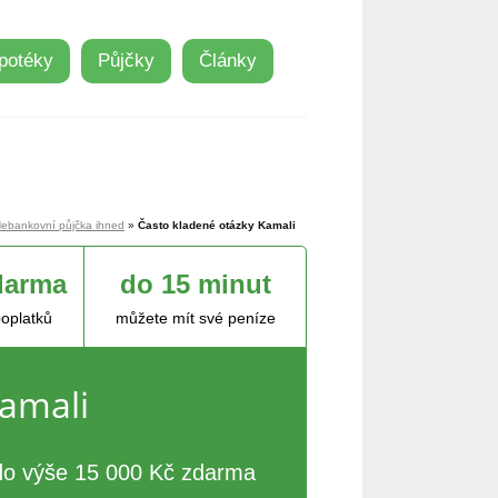
potéky
Půjčky
Články
ebankovní půjčka ihned
»
Často kladené otázky Kamali
darma
do 15 minut
poplatků
můžete mít své peníze
amali
 do výše 15 000 Kč zdarma